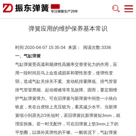
弹簧应用的维护保养基本常识
时间:2020-04-07 15:35:04 来源： 阅读次数:3336
一、气缸弹簧
气缸弹簧受高溫和规律性高频率交替变化力的作用，应
用一段时间后马上会造成损坏和塑性形变，使弹性变
弱，造成气缸关掉关不紧、发动机排量降低、排气管冒
排气管冒黑烟、起动艰难等常见故障。因而，要定期维
护气缸弹簧弹力。可在旧弹簧与新弹簧中间垫一小块白
铁皮，夹在台虎钳上充压较为，看其减少水平。当新弹
簧缩小到原先2/3长短时，若旧弹簧比新弹簧短3mm，就
理应拆换。若一时无配件，可在旧弹簧上垫3mm上下的
平垫圈，以填补其弹性的不够。一般状况下，气缸弹簧