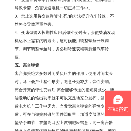
导致卡滞，危害调速电机一切正常工作中。
3、禁止选用将变速弹簧“扎死”的方法提升汽车转速，不
然将会导致严重危害。
4、变速弹簧因长期性应用后弹性变钟头，会使柴油发动
机达不上需有的转速比，这时候能用调整螺丝开展调
节。调节调整螺丝时，务必用转速表精确测量汽车转
速。
五、离合弹簧
离合弹簧绝大多数时间受负压力的作用，使用时间太长
时，马上会产生塑性形变，随意长短减少，弹性变弱。
离合弹簧的弹性变弱后.离合能够传送的扭矩将减少，柴
油发动机的输出功率就不可以充足地充分发挥，进而导
致电力机车工作中乏力。当发觉离合弹簧的弹性变弱
在线咨询
后，可在与弹簧触碰的零件凹痕里，加适度薄厚的密封
垫给予调节。在垫高口腔上皮细胞应留意，同一离合器
轴承上各弹簧的随意长短(包含密封垫薄厚)应一致。若加