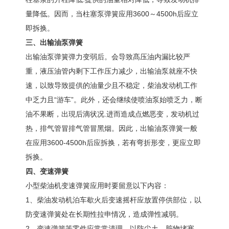
量降低。因而，当柱塞泵弹簧应用3600～4500h后应立
即拆换。
三、出输油泵弹簧
出输油泵弹簧弹力变弱后。会导致髙压油内漏比较严
重，液压油管内剩下工作压力减少，出输油泵就座不快
速，以致导致提供的油量少且不稳定，柴油发动机工作
中乏力且“游车”。此外，还会继续使喷油泵始喷乏力，断
油不果断，出現后滴状况.进而造成点燃恶变，发动机过
热，排气管冒排气管冒黑烟。因此，出输油泵弹簧一般
在应用3600-4500h后应拆换，若有弯折形变，更应立即
拆换。
四、变速弹簧
小型柴油机变速弹簧应用时要留意以下内容：
1、柴油发动机泊车歇火后变速摇杆应放置停供部位，以
防变速弹簧处在长期性拉申情况，造成弹性减弱。
2、变速弹簧等零件应常常清理，以防尘土、脏物堵塞，