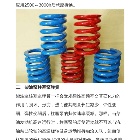
应用2500～3000h后就应拆换。
二、柴油泵柱塞泵弹簧
柴油泵柱塞泵弹簧一样会受规律性高频率交替变化力的
作用而损坏、形变，进而使其随意长短减少，弹性变
弱。弹性变弱后，柱塞泵的归位速率缓减。那样。当柴
油发动机高速运行时，柱塞泵的反复运动就不可以与汽
油泵凸轮轴的髙速旋转健身运动维持融洽关联，进而使
柱塞泵的升程降低.提供的油量相对降低，导致发动机排