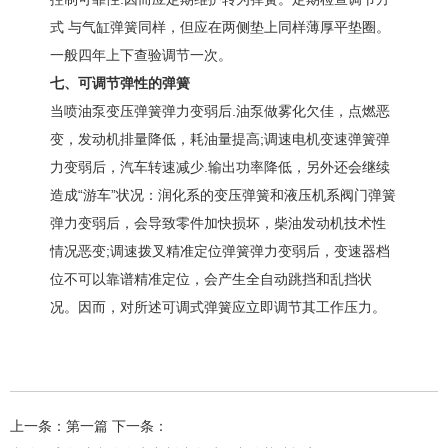
式 与气缸弹簧同样，但应在两侧垫上同样薄厚平垫圈。
一般四年上下查验调节一次。
七、可调节弹性的弹簧
当喷油泵变压弹簧弹力变弱后.油泵做雾化欠佳，点燃恶
变，发动机排量降低，耗油量提高;调速电机变速弹簧弹
力变弱后，汽车转速减少.输出功率降低，另外还会继续
造成“游车”状况：润化系的变压弹簧和液压机系阀门弹簧
弹力变弱后，会导致零件加快损坏，柴油发动机技术性
情况恶变;调速拨叉精准定位弹簧弹力变弱后，变速器档
位不可以靠谱精准定位，会产生全自动跳挡和乱挡状
况。因而，对所述可调式弹簧应立即调节其工作压力。
上一条：第一篇 下一条：