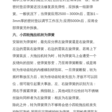
密封垫后弹簧还没法修复原先弹性，应拆换一组新弹
簧。一般状况下，当弹簧应用2500～3000h后，需加1～
3mm厚的密封垫以调节工作压力;应用5000h后，应将全
部弹簧另外拆换。
六、小四轮拖拉机转为弹簧
安裝转为弹簧时，最先应分辨左旋弹簧還是右旋弹簧。
左边的需装右旋弹簧，右边的需装左旋弹簧。若将上下
弹簧装反，大拖拉机转为时，转为弹簧马上会遭受一个
反绕向的扭矩，使弹簧形变，乃至将弹簧断裂，或是将
转为传动齿轮的内楼梯刮研毁坏。一旦弹簧断裂，转为
摇杆释放压力后，转为传动齿轮丧失扭力.牙嵌不可以回
位，很可能引起重大事故。左、右旋弹簧的识别方法：
用右手握紧弹簧，拇指朝上，其他4指方位恰好与不锈钢
丝旋向同样者为左旋弹簧：相反为右旋弹簧。
除此之外，转为弹簧弹力不够将会使小四轮拖拉机丧失
控制可靠性.因而应定期维护转为弹簧。定期检查调节方