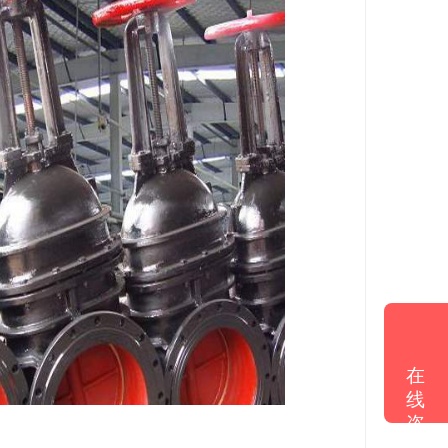
在
线
咨
询