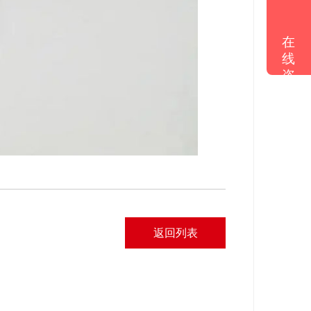
在
线
咨
询
返回列表