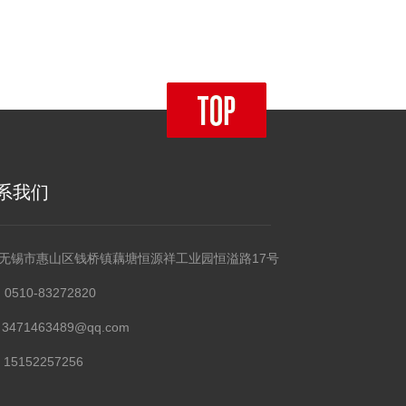
系我们
无锡市惠山区钱桥镇藕塘恒源祥工业园恒溢路17号
0510-83272820
3471463489@qq.com
15152257256