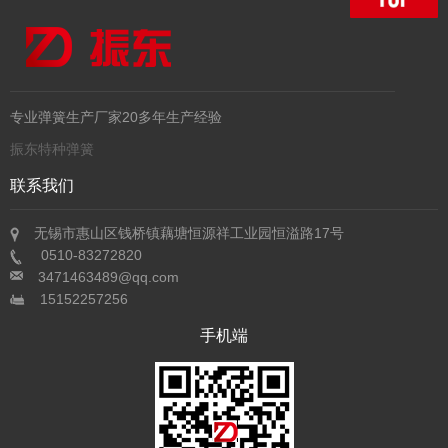
专业弹簧生产厂家20多年生产经验
振东特种弹簧
联系我们
无锡市惠山区钱桥镇藕塘恒源祥工业园恒溢路17号
0510-83272820
3471463489@qq.com
15152257256
手机端